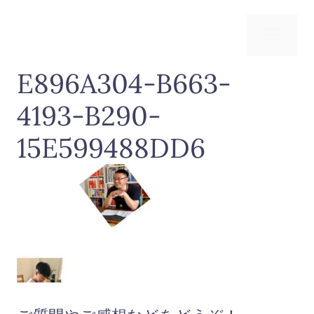
コ
ン
メ
テ
ン
E896A304-B663-
ニ
ツ
へ
4193-B290-
ス
ュ
キ
15E599488DD6
ッ
ー
プ