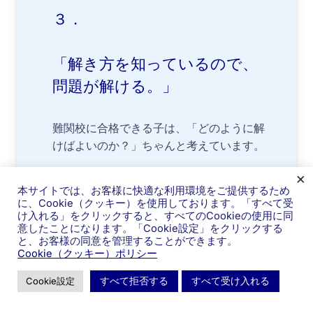
３．
「解き方を知っているので、
問題が解ける。」
難関校に合格できる子は、「どのように解
けばよいのか？」ちゃんと考えています。
×
「選択肢問題は、どのように解くのがよい
本サイトでは、お客様に快適な利用環境をご提供するため
のか？」考えています。勉強しているとき
に、Cookie（クッキー）を使用しております。「すべて受
に、ちゃんと考えています。
け入れる」をクリックすると、すべてのCookieの使用に同
意したことになります。「Cookie設定」をクリックする
と、お客様の同意を管理することができます。
「抜き出し問題は、どのように解けば速く
Cookie（クッキー）ポリシー
解けるのか？」考えています。問題を解く
すべて拒否する
すべて受け入れる
Cookie設定
ときに、ちゃんと考えています。