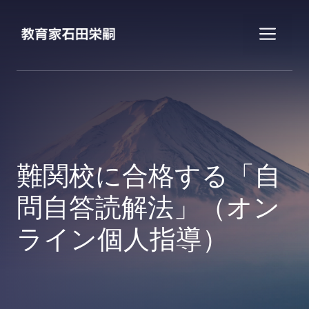
コ
ン
メ
テ
ン
ニ
ツ
へ
ス
ュ
キ
ッ
ー
プ
難関校に合格する「自
問自答読解法」（オン
ライン個人指導）