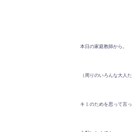
コ
ン
テ
ン
ツ
へ
本日の家庭教師から。
ス
キ
ッ
プ
（周りのいろんな大人た
キミのためを思って言っ