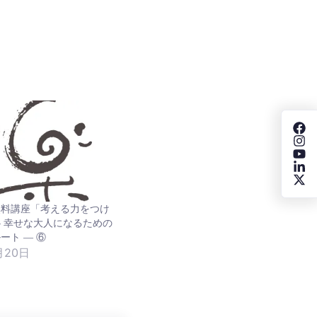
無料講座「考える力をつけ
 幸せな大人になるための
ート ― ⑥
月20日