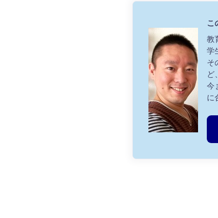
こ
教
学
そ
ど
今
に