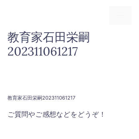
コ
ン
メ
テ
ン
教育家石田栄嗣
ニ
ツ
へ
202311061217
ス
ュ
キ
ッ
ー
プ
教育家石田栄嗣202311061217
ご質問やご感想などをどうぞ！