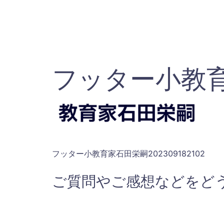
コ
ン
テ
ン
ツ
フッター小教育家
へ
ス
キ
ッ
プ
フッター小教育家石田栄嗣202309182102
ご質問やご感想などをど