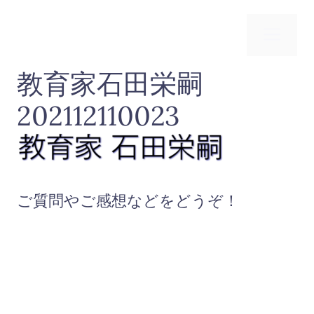
コ
ン
メ
テ
ン
教育家石田栄嗣
ニ
ツ
へ
202112110023
ス
ュ
キ
ッ
ー
プ
ご質問やご感想などをどうぞ！