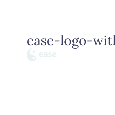
コ
ン
テ
ン
ツ
ease-logo-wit
へ
ス
キ
ッ
プ