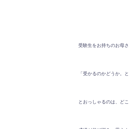
コ
ン
テ
ン
ツ
へ
受験生をお持ちのお母さ
ス
キ
ッ
プ
「受かるのかどうか。と
とおっしゃるのは、どこ