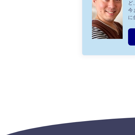
ど
今
に